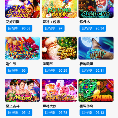
花好月圆
麻将：起源
炼丹术
回报率
96.08
回报率
97
回报率
95.34
端午节
圣诞节
极地狼嚎
回报率
96
回报率
95.29
回报率
95.31
皇上吉祥
麻将大侠
祖玛传奇
回报率
95.42
回报率
95.78
回报率
96.43