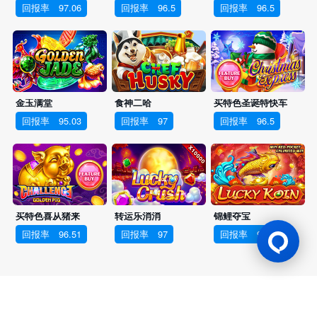
回报率
97.06
回报率
96.5
回报率
96.5
金玉满堂
食神二哈
买特色圣诞特快车
回报率
95.03
回报率
97
回报率
96.5
买特色喜从猪来
转运乐消消
锦鲤夺宝
回报率
96.51
回报率
97
回报率
97.49