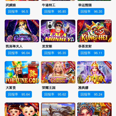
武媚娘
牛逼特工
幸运熊猫
回报率
96.5
回报率
95.85
回报率
96.35
凯洛琳夫人
发发猴
恭喜发财
回报率
96.04
回报率
95.35
回报率
96.11
大富贵
荣耀王国
雅典娜
回报率
95.64
回报率
95.62
回报率
95.24