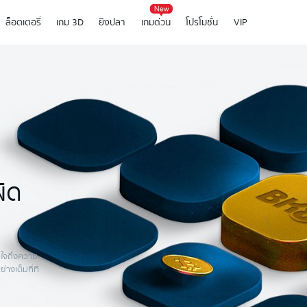
ล็อตเตอรี่
เกม 3D
ยิงปลา
เกมด่วน
โปรโมชั่น
VIP
ิด
้าใจถึงความ
างเต็มที่ที่