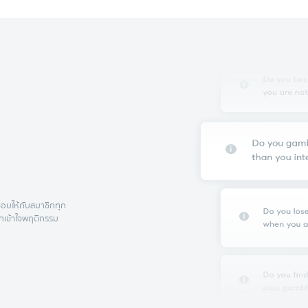
ชอบให้กับสมาชิกทุก
กเข้าใจพฤติกรรม