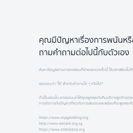
คุณมีปัญหาเรื่องการพนันหรื
ถามคำถามต่อไปนี้กับตัวเอง
ค้นหาข้อมูลผ่านการทดสอบที่ง่ายและรวดเร็วนี้ ใช้เวลาเพียงไม่กี่
คุณตอบว่า "ใช่" สำหรับคำถามใด ๆ หรือไม่?
ถ้าเป็นเช่นนั้น เราขอแนะนำให้คุณพูดคุยกับทีมบริการลูกค้าขอ
การจัดการกับปัญหาเกี่ยวกับการเล่นเกมและพร้อมที่จะพูดคุยก
https://www.ncpgambling.org
http://www.wecare.org.sg
https://www.solaceasia.org