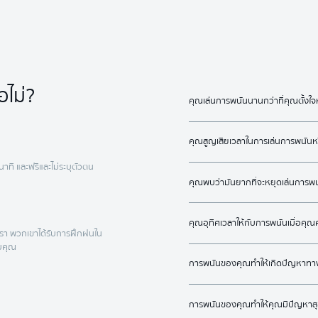
อไม่?
คุณเล่นการพนันนานกว่าที่คุณตั้งใจห
คุณสูญเสียเวลาในการเล่นการพนันหร
นาที และฟรีและไม่ระบุตัวตน
คุณพบว่ามันยากที่จะหยุดเล่นการพ
คุณอุทิศเวลาให้กับการพนันเมื่อคุณ
งเรา พวกเขาได้รับการฝึกฝนใน
ับคุณ
การพนันของคุณทำให้เกิดปัญหาทาง
การพนันของคุณทำให้คุณมีปัญหาสุ