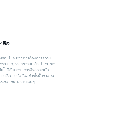
หลือ
นันหรือไม่ และหากคุณต้องการความ
ับทราบปัญหาและดึงมันเข้าไป แทนที่จะ
นันไม่มีอันตราย การพิจารณานัก
พวกเขาจัดการกับมันอย่างไรนั้นสามารถ
สนับสนุนตั้งแต่เนิ่นๆ