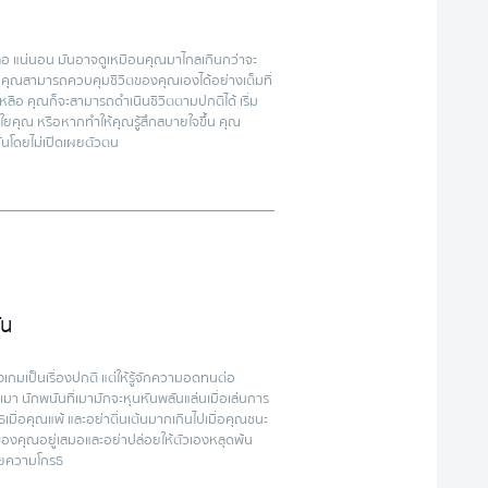
ลือ แน่นอน มันอาจดูเหมือนคุณมาไกลเกินกว่าจะ
ริง คุณสามารถควบคุมชีวิตของคุณเองได้อย่างเต็มที่
ลือ คุณก็จะสามารถดำเนินชีวิตตามปกติได้ เริ่ม
ใยคุณ หรือหากทำให้คุณรู้สึกสบายใจขึ้น คุณ
ันโดยไม่เปิดเผยตัวตน
ัน
งเกมเป็นเรื่องปกติ แต่ให้รู้จักความอดทนต่อ
มา นักพนันที่เมามักจะหุนหันพลันแล่นเมื่อเล่นการ
ธเมื่อคุณแพ้ และอย่าตื่นเต้นมากเกินไปเมื่อคุณชนะ
องคุณอยู่เสมอและอย่าปล่อยให้ตัวเองหลุดพ้น
วยความโกรธ