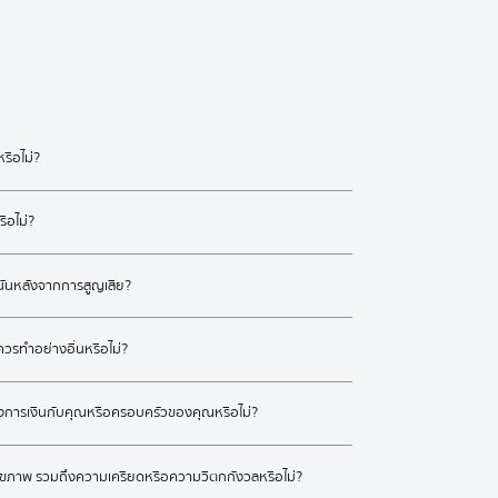
รือไม่?
ือไม่?
นันหลังจากการสูญเสีย?
ควรทำอย่างอื่นหรือไม่?
การเงินกับคุณหรือครอบครัวของคุณหรือไม่?
ขภาพ รวมถึงความเครียดหรือความวิตกกังวลหรือไม่?