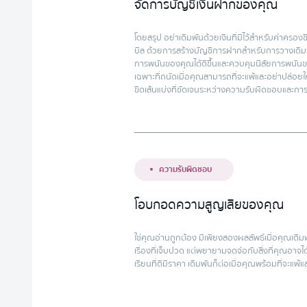
จัดการบัญชีเงินฝากของคุณ
โดยสรุป อย่าเดิมพันด้วยเงินที่มีไว้สำหรับค่าครองชี
บิล ด้วยการสร้างบัญชีการฝากสำหรับการวางเดิ
การพนันของคุณได้ดีขึ้นและควบคุมนิสัยการพนันขอ
เฉพาะที่ถนัดเมื่อคุณสามารถที่จะแพ้และอย่าปล่อ
ขีดเส้นแบ่งที่ชัดเจนระหว่างความรับผิดชอบและก
ความรับผิดชอบ
โอบกอดความสูญเสียของคุณ
ใช่คุณอ่านถูกต้อง มีเพียงสองผลลัพธ์เมื่อคุณเดิม
เรื่องที่เจ็บปวด แต่พยายามจดจ่อกับสิ่งที่คุณอาจได้
เรียนที่ดีมีราคา เดิมพันก็ต่อเมื่อคุณพร้อมที่จะแพ