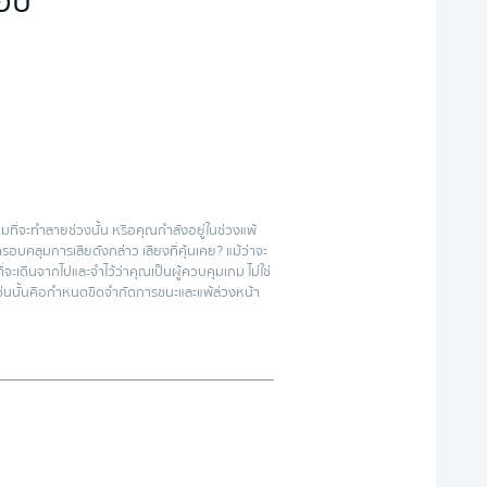
ชอบ
อมที่จะทำลายช่วงนั้น หรือคุณกำลังอยู่ในช่วงแพ้
อบคลุมการเสียดังกล่าว เสียงที่คุ้นเคย? แม้ว่าจะ
จะเดินจากไปและจำไว้ว่าคุณเป็นผู้ควบคุมเกม ไม่ใช่
เช่นนั้นคือกำหนดขีดจำกัดการชนะและแพ้ล่วงหน้า