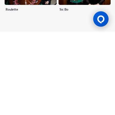
Roulette
Sic Bo
ใบอนุญาตเกม
BK8 ดำเนินการโดยบริษัท Mettlemind Tech Ltd. หมายเลขจดทะเบียน
15779 ที่อยู่จดทะเบียน: ฮัมชาโก, เมืองมูตซามูดู, เกาะอองฌวน , สหภาพคอ
โมโรส BK8ได้รับใบอนุญาตและอยู่ภายใต้การกำกับดูแลโดยรัฐบาลเกาะอองฌ
วน สหภาพคอโมโรส ภายใต้ใบอนุญาตเลขที่ ALSI-202504032-FI2 BK8
ปฏิบัติตามข้อกำหนดและกฎระเบียบทางกฎหมายอย่างเคร่งครัด และได้รับ
อนุญาตให้ดำเนินกิจกรรมการเดิมพันทุกประเภทอย่างถูกต้องตามกฎหมาย