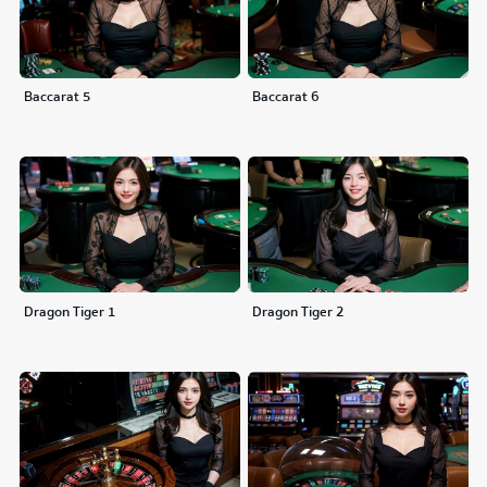
Baccarat 5
Baccarat 6
Dragon Tiger 1
Dragon Tiger 2