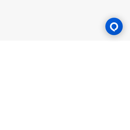
ใบอนุญาตเกม
BK8 ดำเนินการโดยบริษัท Mettlemind Tech Ltd. หมายเลขจดทะเบียน
15779 ที่อยู่จดทะเบียน: ฮัมชาโก, เมืองมูตซามูดู, เกาะอองฌวน , สหภาพคอ
โมโรส BK8ได้รับใบอนุญาตและอยู่ภายใต้การกำกับดูแลโดยรัฐบาลเกาะอองฌ
วน สหภาพคอโมโรส ภายใต้ใบอนุญาตเลขที่ ALSI-202504032-FI2 BK8
ปฏิบัติตามข้อกำหนดและกฎระเบียบทางกฎหมายอย่างเคร่งครัด และได้รับ