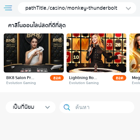
pathTitle./casino/monkey-thunderbolt
คาสิโนออนไลน์สดที่ดีที่สุด
BK8 Salon Prive Baccarat
Lightning Roulette
Meg
ฮอต
ฮอต
Evolution Gaming
Evolution Gaming
Evol
เป็นที่นิยม